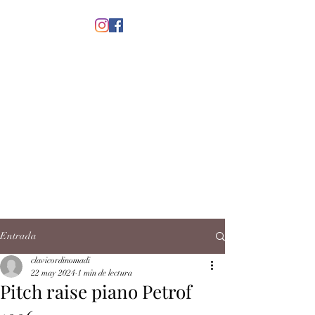
menú
CLAVICORDI
NOMADI
José Antonio Ruiz Rabelo
clavicordinomadi@gmail.com
Cel.
5539212135
Contacto
Entrada
clavicordinomadi
22 may 2024
1 min de lectura
Pitch raise piano Petrof