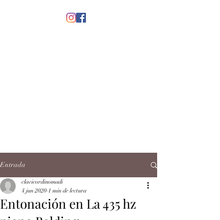
menú
CLAVICORDI
NOMADI
José Antonio Ruiz Rabelo
clavicordinomadi@gmail.com
Cel.
5539212135
Contacto
Entrada
clavicordinomadi
4 jun 2020
1 min de lectura
Entonación en La 435 hz