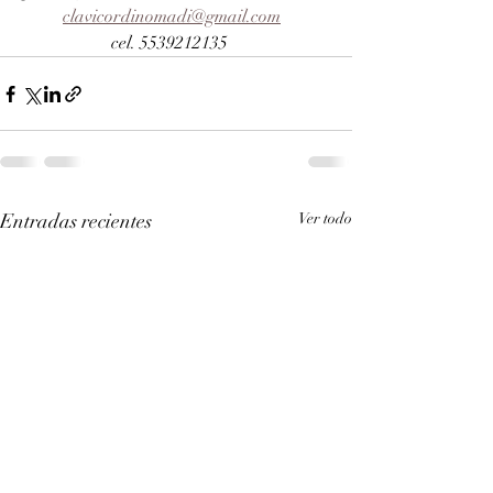
clavicordinomadi@gmail.com
cel. 5539212135   
Entradas recientes
Ver todo